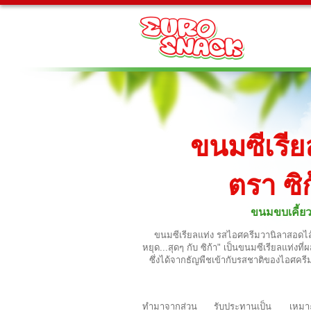
ขนมซีเรีย
ตรา ซิก
ขนมขบเคี้ย
ขนมซีเรียลแท่ง รสไอศครีมวานิลาสอดไส้ค
หยุด...สุดๆ กับ ซิก้า" เป็นขนมซีเรียลแท่งท
ซึ่งได้จากธัญพืชเข้ากับรสชาติของไอศครีมวา
ทำมาจากส่วน
รับประทานเป็น
เหมา