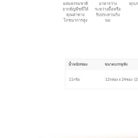
ผสมธรรมชาติ
อาหารว่าง
ทุกเ
จากธัญพืชที่ให้
ระหว่างมื้อหรือ
คุณค่าทาง
รับประทานกับ
โภชนาการสูง
นม
น้ำหนัก/ซอง
ขนาดบรรจุ/ลัง
11กรัม
12กล่อง x 24ซอง (2