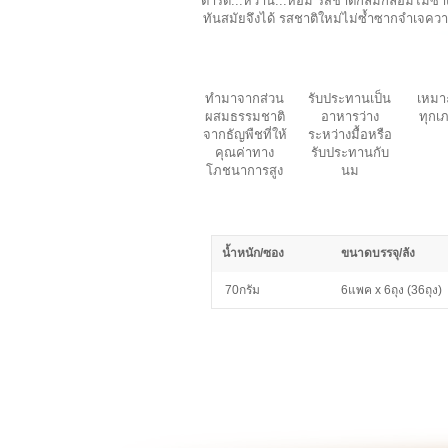
ตาร์ด...หวาน...หอม รสชาติกลมกล่อมไม่ซ้ำ
ทันสมัยจึงได้ รสชาติใหม่ไม่ซ้ำซากจำเจคว
ทำมาจากส่วน
รับประทานเป็น
เหมา
ผสมธรรมชาติ
อาหารว่าง
ทุกเ
จากธัญพืชที่ให้
ระหว่างมื้อหรือ
คุณค่าทาง
รับประทานกับ
โภชนาการสูง
นม
น้ำหนัก/ซอง
ขนาดบรรจุ/ลัง
70กรัม
6แพค x 6ถุง (36ถุง)