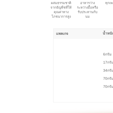
ผสมธรรมชาติ
อาหารว่าง
ทุกเพ
จากธัญพืชที่ให้
ระหว่างมื้อหรือ
คุณค่าทาง
รับประทานกับ
โภชนาการสูง
นม
น้ำหนั
แพคเกจ
6กรัม
17กรั
34กรั
70กรั
70กรั